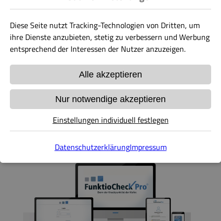
Diagnostik. Sie ermöglichen Ihrem Patienten dadurch, dass er
Schritt für Schritt und mit detaillierter Bildunterstützung
Diese Seite nutzt Tracking-Technologien von Dritten, um
durch die Untersuchung geführt wird, eine praxisnahe
ihre Dienste anzubieten, stetig zu verbessern und Werbung
Aufklärung.
entsprechend der Interessen der Nutzer anzuzeigen.
Die digital fixierte Befundung bietet Ihnen und Ihren
Alle akzeptieren
Patienten zudem
forensische sowie rechtliche Sicherheit
!
Nur notwendige akzeptieren
FunktioCheck Pro® ist die optimale Basis und sichere
Entscheidungsgrundlage für mögliche Therapieverläufe.
Einstellungen individuell festlegen
Datenschutzerklärung
Impressum