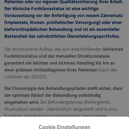
Patienten oder zur eigenen Qualitätssicherung Ihrer Arbeit.
Der klinische Funktionsstatus ist eine
wichtige
Voraussetzung vor der Anfertigung von neuem Zahnersatz
(Implantate, Kronen, prothetischer Versorgung) oder einer
kieferorthopädischen Behandlung und ist ein essentieller
Bestandteil des zahnärztlichen Dienstleistungsportfolios.
Der strukturierte Aufbau des sich anschließenden
klinischen
Funktionsstatus und der manuellen Strukturanalyse
garantiert ein leichtes und sicheres Handling bis hin zu
einer präzisen Intitialdiagnose Ihres Patienten
(nach den
Leitlinien der DGFDT).
Die Chronologie des Behandlungspfades stellt sicher, dass
der optimale Ablauf der Behandlung vollständig
eingehalten wird.
Die Befundergebnisse (Kiefergelenk,
Muskulatur) werden übersichtlich dargestellt und in eine
fundierte zahnärztliche Initialdiagnose übernommen.
Cookie Einstellungen
Mit FunktioCheck Pro® bieten Sie Ihren Patienten modernste