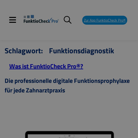
Skip
to
content
Zur App FunktioCheck Pro®
Schlagwort:
Funktionsdiagnostik
Was ist FunktioCheck Pro®?
Die professionelle digitale Funktionsprophylaxe
für jede Zahnarztpraxis